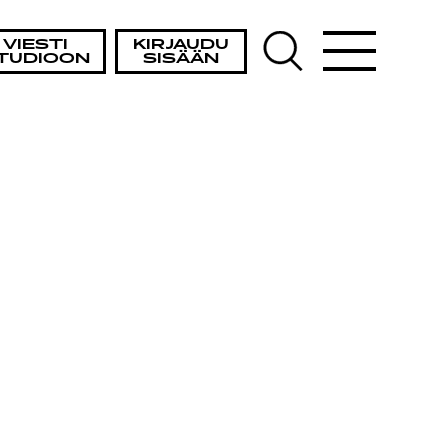
VIESTI
KIRJAUDU
TUDIOON
SISÄÄN