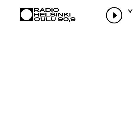
AJANKOHTAI
Y
OHJELMAT
TEKIJÄT
ON-DEMAND
PODCAST
MAINOSTA