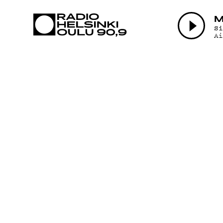
AJANKOHTAI
M
S
A
OHJELMAT
TEKIJÄT
ON-DEMAND
PODCAST
MAINOSTA