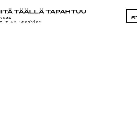
STA
ITÄ TÄÄLLÄ TAPAHTUU
ivuca
S
in't No Sunshine