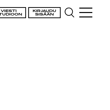
VIESTI
KIRJAUDU
TUDIOON
SISÄÄN