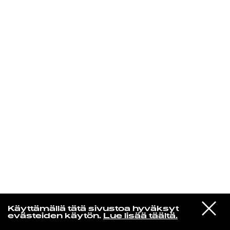
KIRJAUDU SISÄÄN
Jazz kiinnostaa
VIESTI
Florence Adooni
Käyttämällä tätä sivustoa hyväksyt
STUDIOON
Mam Pe'ela Su'ure
evästeiden käytön.
Lue lisää täältä.