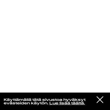
KIRJAUDU SISÄÄN
De Räp Radio Show
VIESTI
Mariya Takeuchi
Käyttämällä tätä sivustoa hyväksyt
STUDIOON
シェットランドに頬をうずめて
evästeiden käytön.
Lue lisää täältä.