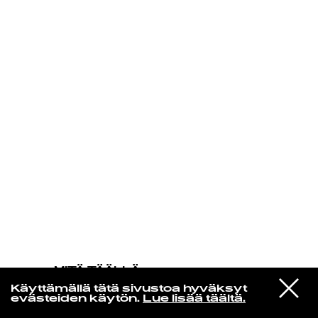
KIRJAUDU SISÄÄN
MITÄ TÄÄLLÄ
TAPAHTUU
VIESTI
Daft Punk
Käyttämällä tätä sivustoa hyväksyt
STUDIOON
Touch
evästeiden käytön.
Lue lisää täältä.