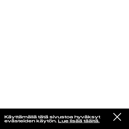
KIRJAUDU SISÄÄN
Yö­mu­siik­kia
VIESTI
Sir Liselot
Käyttämällä tätä sivustoa hyväksyt
STUDIOON
Lumitalo
evästeiden käytön.
Lue lisää täältä.