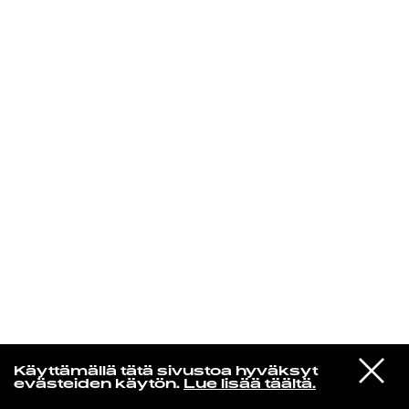
KIRJAUDU SISÄÄN
Yö­mu­siik­kia
VIESTI
Ruudolf
Käyttämällä tätä sivustoa hyväksyt
STUDIOON
Herttoniemest ikuisuuteen
evästeiden käytön.
Lue lisää täältä.