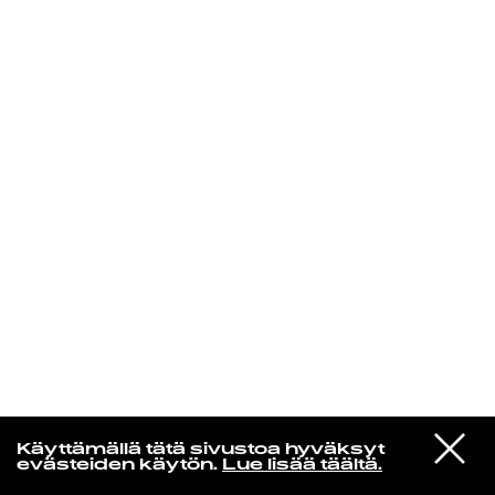
KIRJAUDU SISÄÄN
Edu Kehäkettunen
VIESTI
Glen Hansard
Käyttämällä tätä sivustoa hyväksyt
STUDIOON
Leave a Light
evästeiden käytön.
Lue lisää täältä.