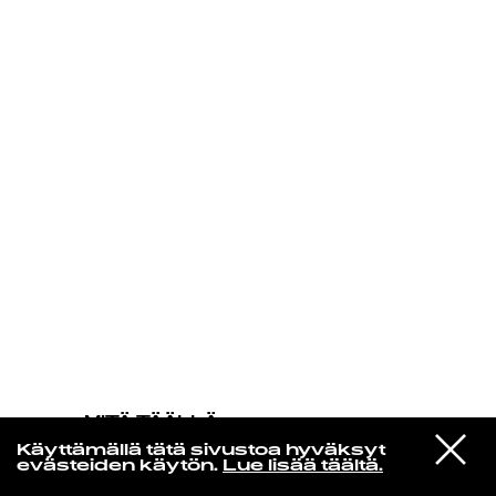
KIRJAUDU SISÄÄN
MITÄ TÄÄLLÄ
TAPAHTUU
VIESTI
Amen Dunes
Käyttämällä tätä sivustoa hyväksyt
STUDIOON
Rugby Child
evästeiden käytön.
Lue lisää täältä.