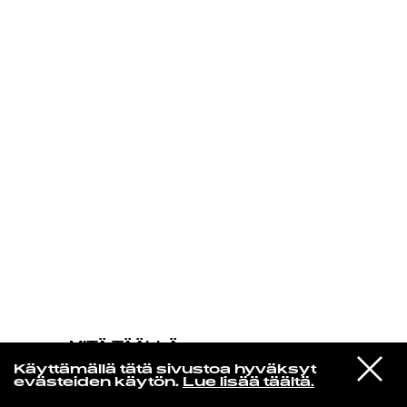
KIRJAUDU SISÄÄN
MITÄ TÄÄLLÄ
TAPAHTUU
VIESTI
Jorja Smith
Käyttämällä tätä sivustoa hyväksyt
STUDIOON
On Your Own
evästeiden käytön.
Lue lisää täältä.