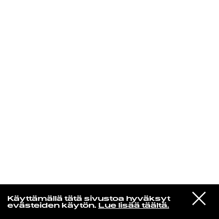
KIRJAUDU SISÄÄN
Niklas Aaltio
VIESTI
NEØV
Käyttämällä tätä sivustoa hyväksyt
STUDIOON
All This Is So New To Me
evästeiden käytön.
Lue lisää täältä.