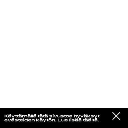
KIRJAUDU SISÄÄN
Yö­mu­siik­kia
VIESTI
Joy Lovejoy
Käyttämällä tätä sivustoa hyväksyt
STUDIOON
In Orbit
evästeiden käytön.
Lue lisää täältä.