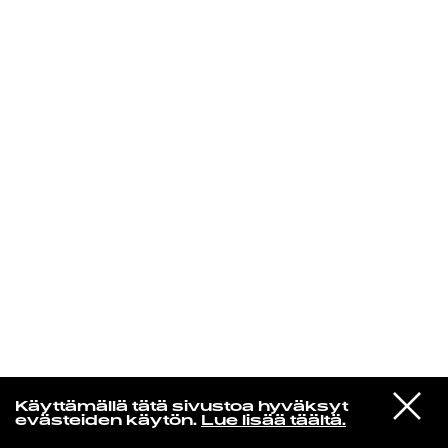
KIRJAUDU SISÄÄN
VIESTI
MUSAMUSA
Käyttämällä tätä sivustoa hyväksyt
STUDIOON
evästeiden käytön.
Lue lisää täältä.