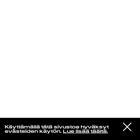
KIRJAUDU SISÄÄN
VIESTI
Niklas Aaltio
Käyttämällä tätä sivustoa hyväksyt
STUDIOON
evästeiden käytön.
Lue lisää täältä.