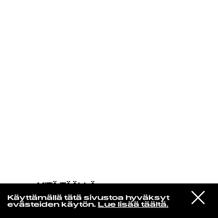
KIRJAUDU SISÄÄN
MITÄ TÄÄLLÄ
TAPAHTUU
VIESTI
Prince & The New Power Generation
Käyttämällä tätä sivustoa hyväksyt
STUDIOON
Thunder
evästeiden käytön.
Lue lisää täältä.