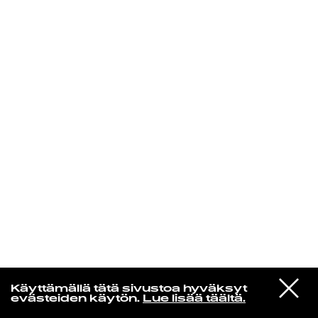
KIRJAUDU SISÄÄN
VIESTI
Niklas Aaltio
Käyttämällä tätä sivustoa hyväksyt
STUDIOON
evästeiden käytön.
Lue lisää täältä.