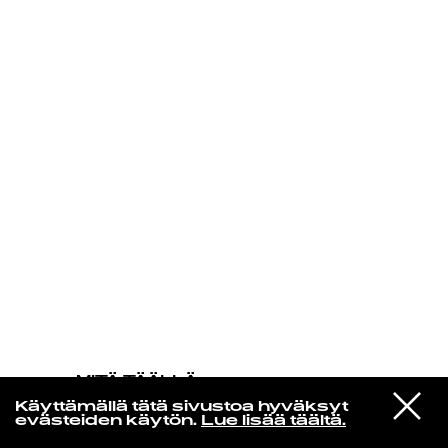
KIRJAUDU SISÄÄN
MITÄ TÄÄLLÄ
TAPAHTUU
VIESTI
Prince & The New Power Generation
Käyttämällä tätä sivustoa hyväksyt
STUDIOON
Thunder
evästeiden käytön.
Lue lisää täältä.