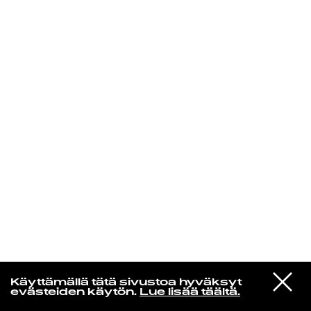
KIRJAUDU SISÄÄN
De Räp Radio Show
VIESTI
Mariya Takeuchi
Käyttämällä tätä sivustoa hyväksyt
STUDIOON
シェットランドに頬をうずめて
evästeiden käytön.
Lue lisää täältä.