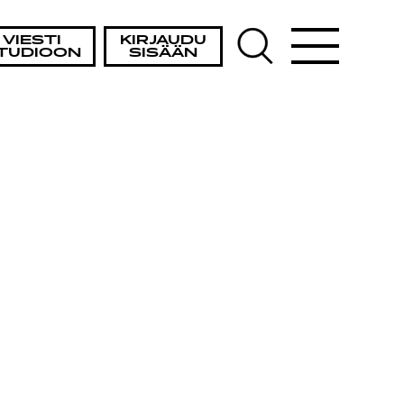
VIESTI
KIRJAUDU
TUDIOON
SISÄÄN