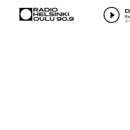
AJANKOHTAI
D
M
シ
OHJELMAT
TEKIJÄT
ON-DEMAND
PODCAST
MAINOSTA