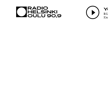
AJANKOHTAI
Y
R
K
OHJELMAT
TEKIJÄT
ON-DEMAND
PODCAST
MAINOSTA