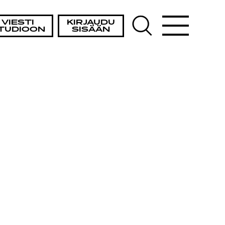
VIESTI
KIRJAUDU
TUDIOON
SISÄÄN