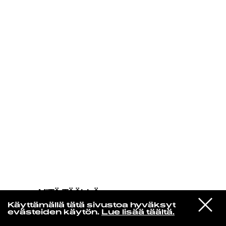
KIRJAUDU SISÄÄN
MITÄ TÄÄLLÄ
TAPAHTUU
VIESTI
Echo & the Bunnymen
Käyttämällä tätä sivustoa hyväksyt
STUDIOON
Do It Clean
evästeiden käytön.
Lue lisää täältä.