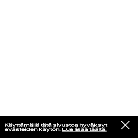
KIRJAUDU SISÄÄN
VIESTI
Radio Helsingin aamut
Käyttämällä tätä sivustoa hyväksyt
STUDIOON
evästeiden käytön.
Lue lisää täältä.