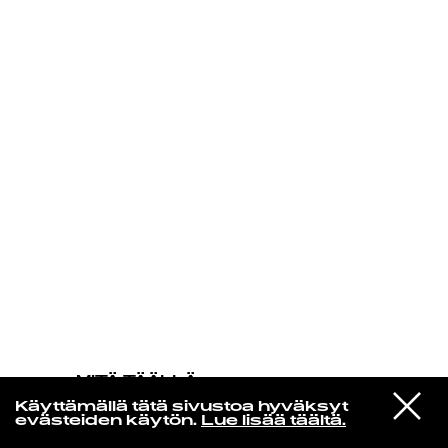
KIRJAUDU SISÄÄN
MITÄ TÄÄLLÄ
TAPAHTUU
VIESTI
Nabihah Iqbal
Käyttämällä tätä sivustoa hyväksyt
STUDIOON
This World Couldn t See Us
evästeiden käytön.
Lue lisää täältä.