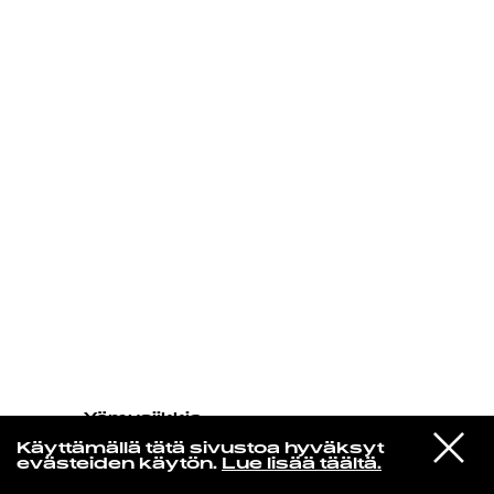
KIRJAUDU SISÄÄN
Yö­mu­siik­kia
Calypso King & The Soul
VIESTI
Investigators
Käyttämällä tätä sivustoa hyväksyt
STUDIOON
Greasy Pork
evästeiden käytön.
Lue lisää täältä.