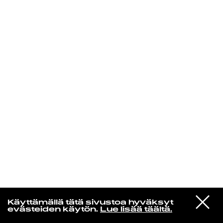
KIRJAUDU SISÄÄN
VIESTI
Norpan maailma
Käyttämällä tätä sivustoa hyväksyt
STUDIOON
evästeiden käytön.
Lue lisää täältä.