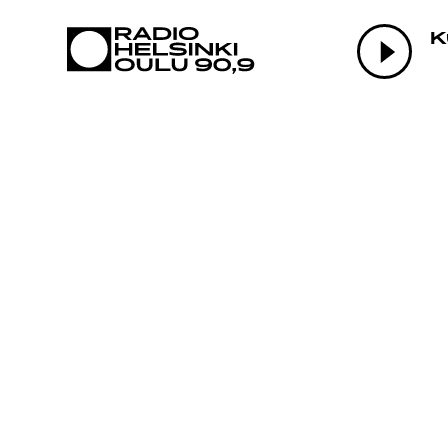
AJANKOHTAI
K
OHJELMAT
TEKIJÄT
ON-DEMAND
PODCAST
MAINOSTA