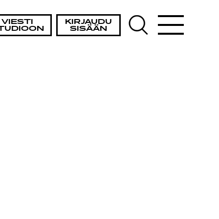
VIESTI
KIRJAUDU
TUDIOON
SISÄÄN