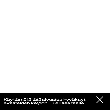
KIRJAUDU SISÄÄN
VIESTI
Rakkaudesta
Käyttämällä tätä sivustoa hyväksyt
STUDIOON
evästeiden käytön.
Lue lisää täältä.