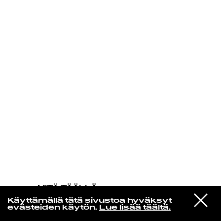
KIRJAUDU SISÄÄN
MITÄ TÄÄLLÄ
TAPAHTUU
VIESTI
The Durutti Column
Käyttämällä tätä sivustoa hyväksyt
STUDIOON
For Belgian Friends
evästeiden käytön.
Lue lisää täältä.