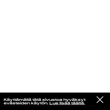
KIRJAUDU SISÄÄN
VIESTI
Norpan maailma
Käyttämällä tätä sivustoa hyväksyt
STUDIOON
evästeiden käytön.
Lue lisää täältä.