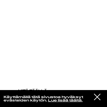
KIRJAUDU SISÄÄN
MITÄ TÄÄLLÄ
TAPAHTUU
VIESTI
Terry Callier
Käyttämällä tätä sivustoa hyväksyt
STUDIOON
Be My Woman
evästeiden käytön.
Lue lisää täältä.