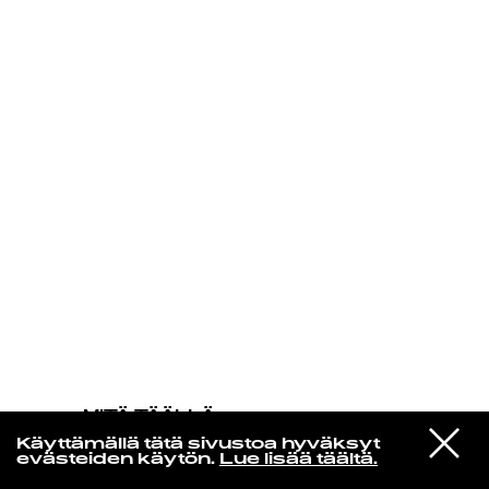
KIRJAUDU SISÄÄN
MITÄ TÄÄLLÄ
TAPAHTUU
VIESTI
Joe Goddard
Käyttämällä tätä sivustoa hyväksyt
STUDIOON
New World (Flow) (Ray Mang Remix)
evästeiden käytön.
Lue lisää täältä.