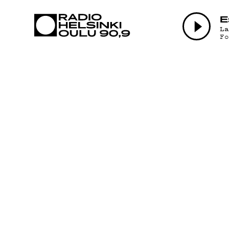
AJANKOHTAI
E
L
F
OHJELMAT
TEKIJÄT
ON-DEMAND
PODCAST
MAINOSTA