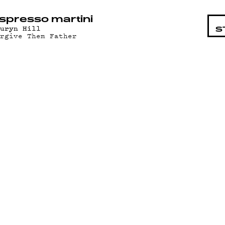
STA
spresso martini
auryn Hill
S
orgive Them Father