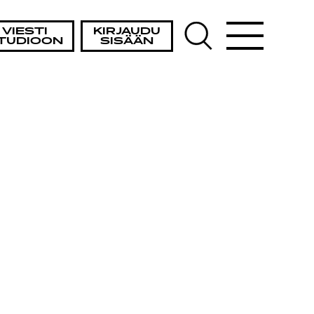
VIESTI
KIRJAUDU
TUDIOON
SISÄÄN