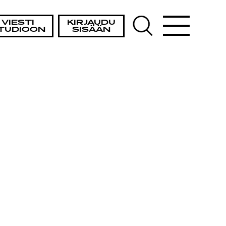
VIESTI
KIRJAUDU
TUDIOON
SISÄÄN