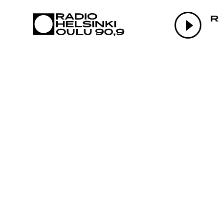
AJANKOHTAI
R
OHJELMAT
TEKIJÄT
ON-DEMAND
PODCAST
MAINOSTA