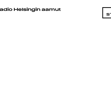
STA
adio Helsingin aamut
S