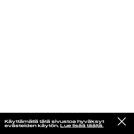
KIRJAUDU SISÄÄN
Yö­mu­siik­kia
VIESTI
Jukka Nousiainen
Käyttämällä tätä sivustoa hyväksyt
STUDIOON
Sataa Taas
evästeiden käytön.
Lue lisää täältä.