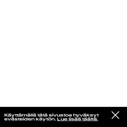
KIRJAUDU SISÄÄN
VIESTI
Rakkaudesta
Käyttämällä tätä sivustoa hyväksyt
STUDIOON
evästeiden käytön.
Lue lisää täältä.