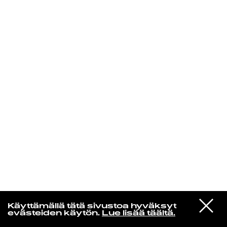
KIRJAUDU SISÄÄN
Yö­mu­siik­kia
VIESTI
Wet Leg
Käyttämällä tätä sivustoa hyväksyt
STUDIOON
Chaise Longue
evästeiden käytön.
Lue lisää täältä.