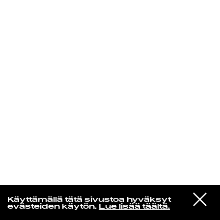
KIRJAUDU SISÄÄN
Jazz kiinnostaa
VIESTI
Florence Adooni
Käyttämällä tätä sivustoa hyväksyt
STUDIOON
Mam Pe'ela Su'ure
evästeiden käytön.
Lue lisää täältä.