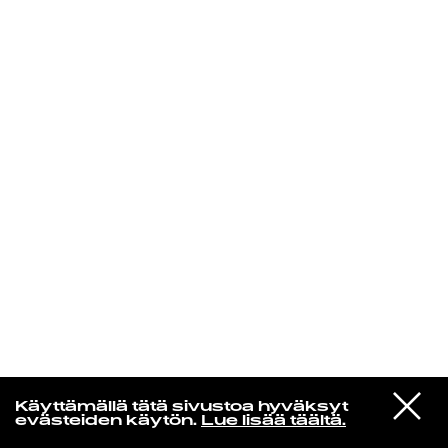
KIRJAUDU SISÄÄN
VIESTI
Norpan maailma
Käyttämällä tätä sivustoa hyväksyt
STUDIOON
evästeiden käytön.
Lue lisää täältä.