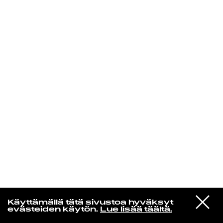
KIRJAUDU SISÄÄN
Radio Helsingin aamut
VIESTI
Vesta
Käyttämällä tätä sivustoa hyväksyt
STUDIOON
Kesäwau
evästeiden käytön.
Lue lisää täältä.