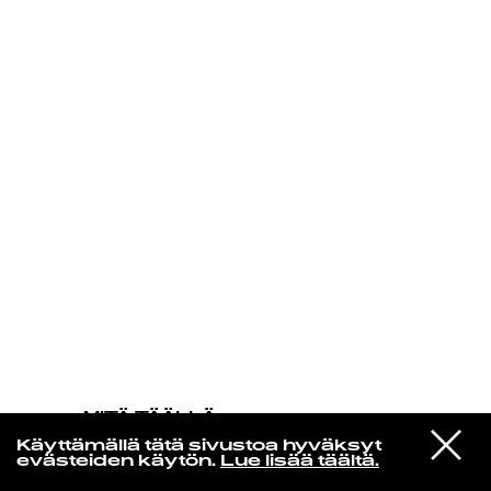
KIRJAUDU SISÄÄN
MITÄ TÄÄLLÄ
TAPAHTUU
VIESTI
David Bowie
Käyttämällä tätä sivustoa hyväksyt
STUDIOON
Yassassin (Long Live)
evästeiden käytön.
Lue lisää täältä.