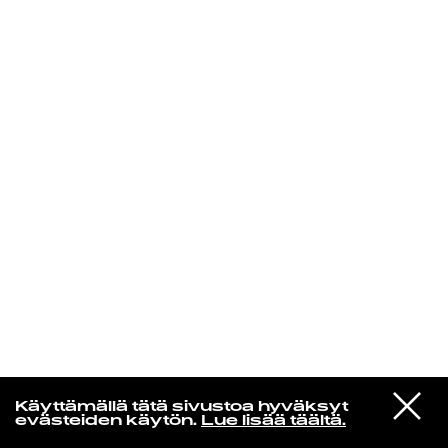
KIRJAUDU SISÄÄN
Laura Friman
VIESTI
Flea
Käyttämällä tätä sivustoa hyväksyt
STUDIOON
Thinkin Bout You
evästeiden käytön.
Lue lisää täältä.