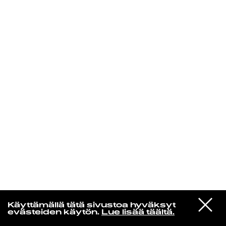
KIRJAUDU SISÄÄN
Laura Friman
VIESTI
Xmies
Käyttämällä tätä sivustoa hyväksyt
STUDIOON
Kesän poika (feat. F & Timo Lassy)
evästeiden käytön.
Lue lisää täältä.