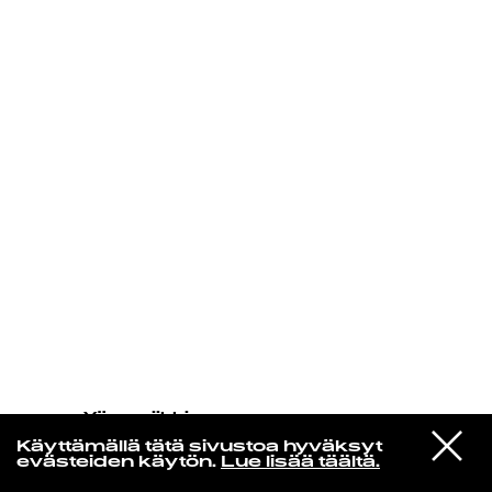
KIRJAUDU SISÄÄN
Yö­mu­siik­kia
Stereolab
VIESTI
If You Remember I Forgot How To
Käyttämällä tätä sivustoa hyväksyt
STUDIOON
Dream Pt.1
evästeiden käytön.
Lue lisää täältä.