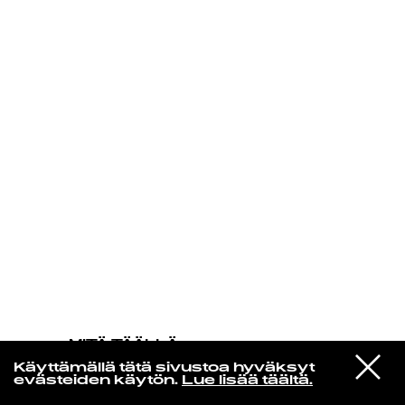
KIRJAUDU SISÄÄN
MITÄ TÄÄLLÄ
TAPAHTUU
VIESTI
Arctic Monkeys
Käyttämällä tätä sivustoa hyväksyt
STUDIOON
Batphone
evästeiden käytön.
Lue lisää täältä.