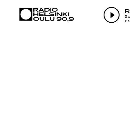
AJANKOHTAI
R
M
P
OHJELMAT
TEKIJÄT
ON-DEMAND
PODCAST
MAINOSTA