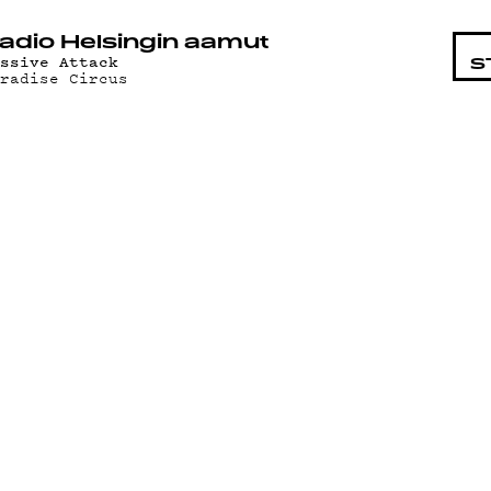
STA
adio Helsingin aamut
assive Attack
S
aradise Circus