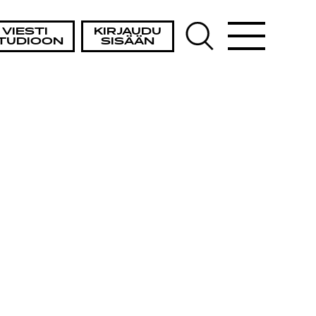
VIESTI
KIRJAUDU
TUDIOON
SISÄÄN