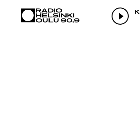
AJANKOHTAI
K
OHJELMAT
TEKIJÄT
ON-DEMAND
PODCAST
MAINOSTA