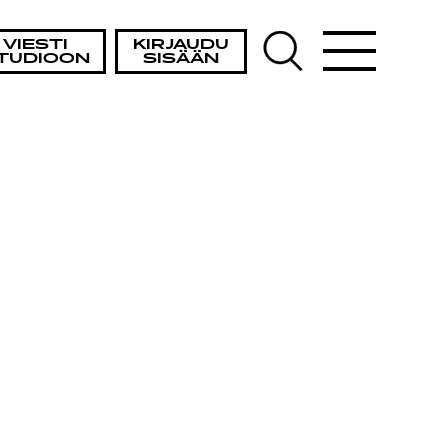
VIESTI
KIRJAUDU
TUDIOON
SISÄÄN