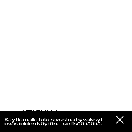
KIRJAUDU SISÄÄN
MITÄ TÄÄLLÄ
TAPAHTUU
VIESTI
Lil Yachty
Käyttämällä tätä sivustoa hyväksyt
STUDIOON
WE SAW THE SUN!
evästeiden käytön.
Lue lisää täältä.