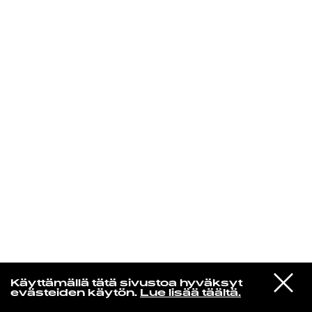
KIRJAUDU SISÄÄN
VIESTI
Norpan maailma
Käyttämällä tätä sivustoa hyväksyt
STUDIOON
evästeiden käytön.
Lue lisää täältä.