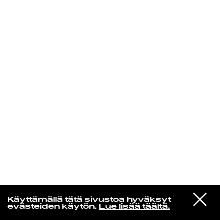
KIRJAUDU SISÄÄN
Espresso martini
VIESTI
Bicep
Käyttämällä tätä sivustoa hyväksyt
STUDIOON
Glue
evästeiden käytön.
Lue lisää täältä.