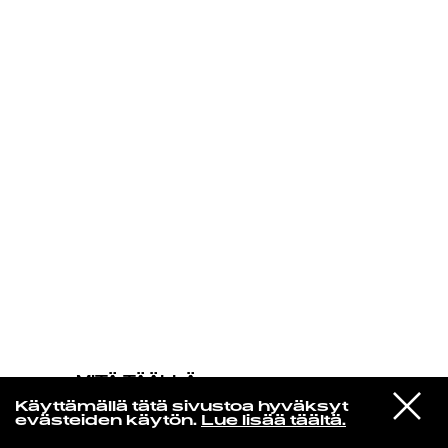
KIRJAUDU SISÄÄN
MITÄ TÄÄLLÄ
TAPAHTUU
VIESTI
Harold Land
Käyttämällä tätä sivustoa hyväksyt
STUDIOON
Up And Down
evästeiden käytön.
Lue lisää täältä.